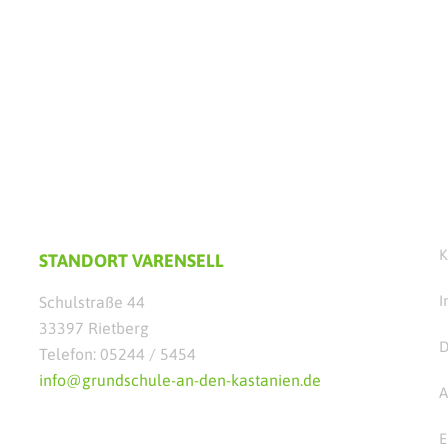
K
STANDORT VARENSELL
I
Schulstraße 44
33397 Rietberg
D
Telefon: 05244 / 5454
info@grundschule-an-den-kastanien.de
A
E