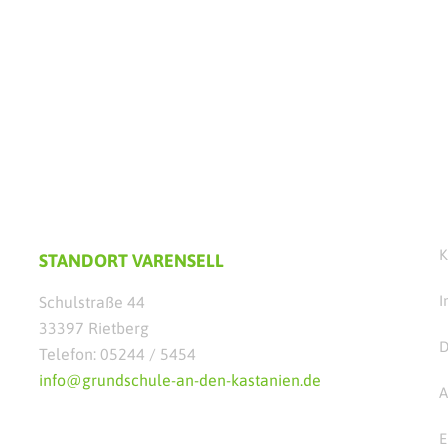
K
STANDORT VARENSELL
I
Schulstraße 44
33397 Rietberg
D
Telefon: 05244 / 5454
info@grundschule-an-den-kastanien.de
A
E