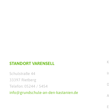
K
STANDORT VARENSELL
I
Schulstraße 44
33397 Rietberg
D
Telefon: 05244 / 5454
info@grundschule-an-den-kastanien.de
A
E