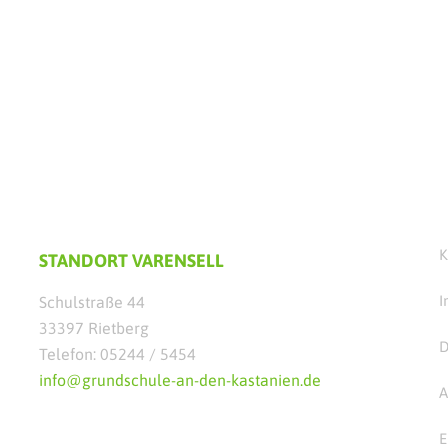
K
STANDORT VARENSELL
I
Schulstraße 44
33397 Rietberg
D
Telefon: 05244 / 5454
info@grundschule-an-den-kastanien.de
A
E