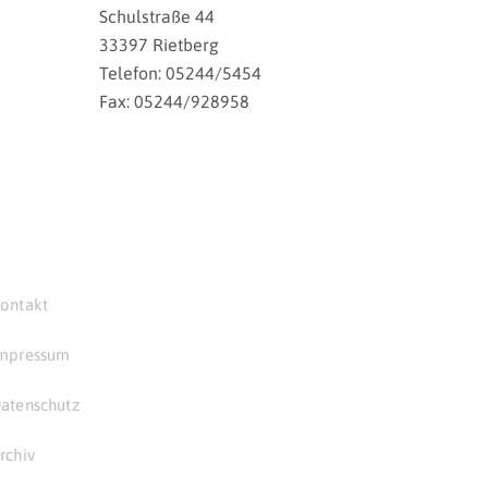
Schulstraße 44
33397 Rietberg
Telefon: 05244/5454
Fax: 05244/928958
ontakt
mpressum
atenschutz
rchiv