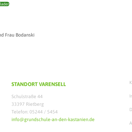
laden
nd Frau Bodanski
K
STANDORT VARENSELL
I
Schulstraße 44
33397 Rietberg
D
Telefon: 05244 / 5454
info@grundschule-an-den-kastanien.de
A