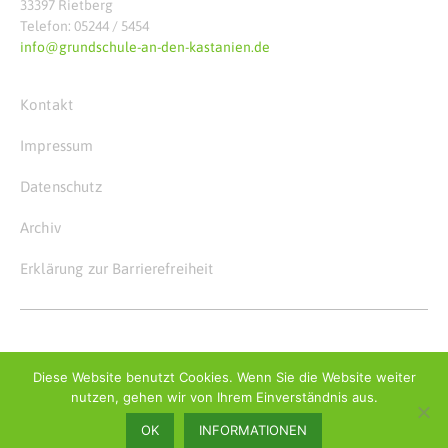
33397 Rietberg
Telefon: 05244 / 5454
info@grundschule-an-den-kastanien.de
Kontakt
Impressum
Datenschutz
Archiv
Erklärung zur Barrierefreiheit
© Copyright 2026
Grundschule an den Kastanien
Diese Website benutzt Cookies. Wenn Sie die Website weiter
nutzen, gehen wir von Ihrem Einverständnis aus.
OK
INFORMATIONEN