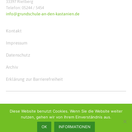
33397 Rietberg
Telefon: 05244 / 5454
info@grundschule-an-den-kastanien.de
Kontakt
Impressum
Datenschutz
Archiv
Erklärung zur Barrierefreiheit
© Copyright 2026
Grundschule an den Kastanien
Diese Website benutzt Cookies. Wenn Sie die Website weiter
nutzen, gehen wir von Ihrem Einverständnis aus.
OK
INFORMATIONEN