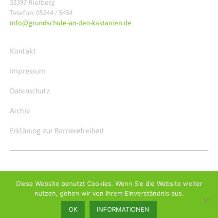
33397 Rietberg
Telefon: 05244 / 5454
info@grundschule-an-den-kastanien.de
Kontakt
Impressum
Datenschutz
Archiv
Erklärung zur Barrierefreiheit
© Copyright 2026
Grundschule an den Kastanien
Diese Website benutzt Cookies. Wenn Sie die Website weiter
nutzen, gehen wir von Ihrem Einverständnis aus.
OK
INFORMATIONEN