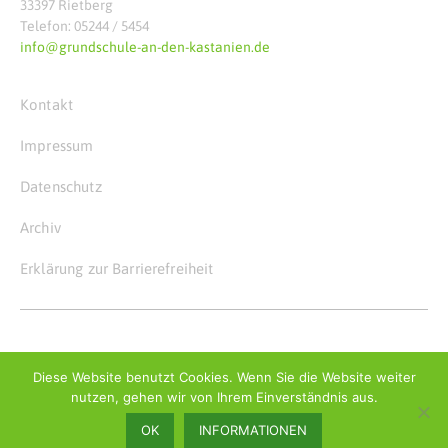
33397 Rietberg
Telefon: 05244 / 5454
info@grundschule-an-den-kastanien.de
Kontakt
Impressum
Datenschutz
Archiv
Erklärung zur Barrierefreiheit
© Copyright 2026
Grundschule an den Kastanien
Diese Website benutzt Cookies. Wenn Sie die Website weiter
nutzen, gehen wir von Ihrem Einverständnis aus.
OK
INFORMATIONEN